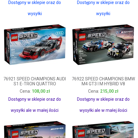
Dostępny w sklepie oraz do
Dostępny w sklepie oraz do
wysyłki
wysyłki
76921 SPEED CHAMPIONS AUDI
76922 SPEED CHAMPIONS BMW
S1 E-TRON QUATTRO
M4 GT3 I M HYBRID V8
108,00 zł
215,00 zł
108,00 zł
215,00 zł
Dostępny w sklepie oraz do
Dostępny w sklepie oraz do
wysyłki ale w małej ilości
wysyłki ale w małej ilości