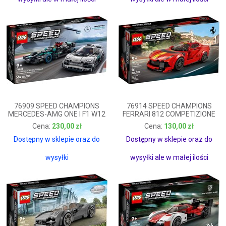
76909 SPEED CHAMPIONS
76914 SPEED CHAMPIONS
MERCEDES-AMG ONE I F1 W12
FERRARI 812 COMPETIZIONE
230,00 zł
130,00 zł
230,00 zł
130,00 zł
Dostępny w sklepie oraz do
Dostępny w sklepie oraz do
wysyłki
wysyłki ale w małej ilości