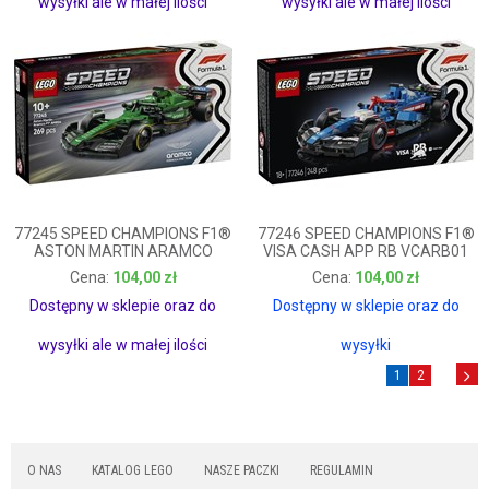
wysyłki ale w małej ilości
wysyłki ale w małej ilości
77245 SPEED CHAMPIONS F1®
77246 SPEED CHAMPIONS F1®
ASTON MARTIN ARAMCO
VISA CASH APP RB VCARB01
AMR2
104,00 zł
104,00 zł
104,00 zł
104,00 zł
Dostępny w sklepie oraz do
Dostępny w sklepie oraz do
wysyłki ale w małej ilości
wysyłki
1
2
O NAS
KATALOG LEGO
NASZE PACZKI
REGULAMIN