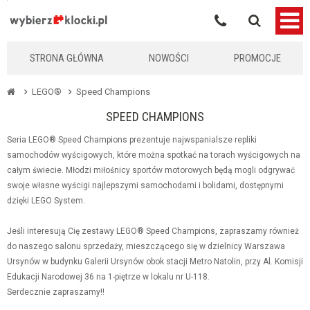
KLOCKIKOLEGO
STRONA GŁÓWNA
NOWOŚCI
PROMOCJE
LEGO®
Speed Champions
SPEED CHAMPIONS
Seria LEGO® Speed Champions prezentuje najwspanialsze repliki
samochodów wyścigowych, które można spotkać na torach wyścigowych na
całym świecie. Młodzi miłośnicy sportów motorowych będą mogli odgrywać
swoje własne wyścigi najlepszymi samochodami i bolidami, dostępnymi
dzięki LEGO System.
Jeśli interesują Cię zestawy LEGO® Speed Champions, zapraszamy również
do naszego salonu sprzedaży, mieszczącego się w dzielnicy Warszawa
Ursynów w budynku Galerii Ursynów obok stacji Metro Natolin, przy Al. Komisji
Edukacji Narodowej 36 na 1-piętrze w lokalu nr U-118.
Serdecznie zapraszamy!!