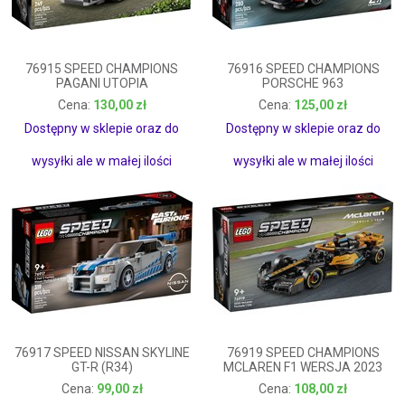
76915 SPEED CHAMPIONS
76916 SPEED CHAMPIONS
PAGANI UTOPIA
PORSCHE 963
130,00 zł
125,00 zł
130,00 zł
125,00 zł
Dostępny w sklepie oraz do
Dostępny w sklepie oraz do
wysyłki ale w małej ilości
wysyłki ale w małej ilości
76917 SPEED NISSAN SKYLINE
76919 SPEED CHAMPIONS
GT-R (R34)
MCLAREN F1 WERSJA 2023
99,00 zł
108,00 zł
99,00 zł
108,00 zł