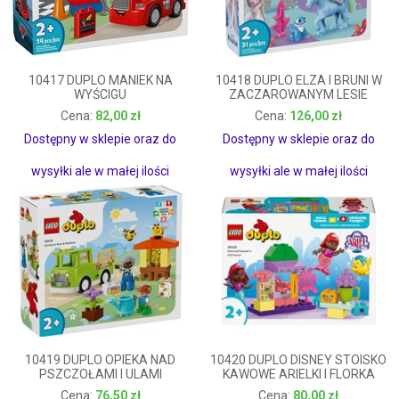
10417 DUPLO MANIEK NA
10418 DUPLO ELZA I BRUNI W
WYŚCIGU
ZACZAROWANYM LESIE
82,00 zł
126,00 zł
82,00 zł
126,00 zł
Dostępny w sklepie oraz do
Dostępny w sklepie oraz do
wysyłki ale w małej ilości
wysyłki ale w małej ilości
10419 DUPLO OPIEKA NAD
10420 DUPLO DISNEY STOISKO
PSZCZOŁAMI I ULAMI
KAWOWE ARIELKI I FLORKA
76,50 zł
80,00 zł