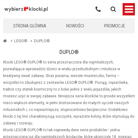
KLOCKIKOLEGO
STRONA GŁÓWNA
NOWOŚCI
PROMOCJE
LEGO®
DUPLO®
DUPLO®
Klocki LEGO® DUPLO® to seria przeznaczona dla najmłodszych,
pozwalająca wprowadzić dzieci w wieku przedszkolnym i młodsze w
kreatywny świat zabawy. Straż pożarna, wesołe miasteczko, farma –
wszystko to zbudujesz z zestawów LEGO® DUPLO®. Pociąg, ciężarówka,
traktor czy statek kosmiczny to z kolei jedne z wielu pojazdów, jakich
możesz użyć w swojej zabawie. Niniejsza seria klocków to przede wszystkim
nieco większe elementy, w pełni dostosowane do małych rączek naszych
milusińskich i, co najważniejsze, stuprocentowo bezpieczne. Dodatkowo
klocki z tej linii charakteryzują soczyste, wyraziste kolory, które stymulują do
zabawy i rozwoju.
Klocki LEGO® DUPLO® to tak naprawdę dwie serie produktów– jedna
przeznaczona już dla najmłodszych brzdąców, które ukończyły 18. miesiąc