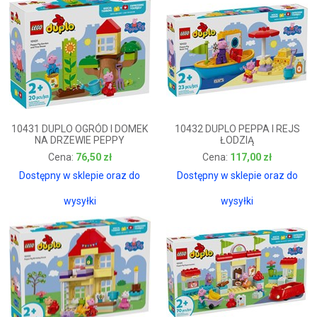
10431 DUPLO OGRÓD I DOMEK
10432 DUPLO PEPPA I REJS
NA DRZEWIE PEPPY
ŁODZIĄ
76,50 zł
117,00 zł
76,50 zł
117,00 zł
Dostępny w sklepie oraz do
Dostępny w sklepie oraz do
wysyłki
wysyłki