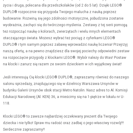
życia i druga, polecana dla przedszkolaków (od 2 do 5 lat). Dzięki LEGO®
DUPLO® rozpocznie się przygoda Twojego malucha z nauką poprzez
budowanie. Rozwiną się jego zdolności motoryczne, pobudzona zostanie
wyobraźnia, zachęci się do twórczego myślenia. Zestawy z tej serii pomogą
też rozpocząć naukę o kolorach, zwierzętach i wielu innych elementach
otaczającego świata. Możesz wybrać też pociąg z cyferkami LEGO®
DUPLO® i tym samym poprzez zabawę wprowadzić naukę liczenia! Przejrzyj
naszą ofertę, a na pewno znajdziesz dla swojej pociechy odpowiedni zestaw
na rozpoczęcie przygody z klockami LEGO®. Wybór należy do Was! Postaw
na klocki i zanurz się razem ze swoim dzieckiem w ich wyjątkowy świat!
Jeśli interesują Cię klocki LEGO® DUPLO®, zapraszamy również do naszego
salonu sprzedaży, znajdującego się w dzielnicy Warszawa Ursynów w
budynku Galerii Ursynów obok stacji Metro Natolin. Nasz adres to Al. Komisji
Edukacji Narodowej (Al. KEN) 36, a mieścimy się na 1-piętrze w lokalu nr U-
118.
Klocki LEGO® to zawsze najbardziej oczekiwany prezent dla Twojego
dziecka i nie tylko! Spraw mu radość oraz zadbaj o jego własciwy rozwój!!!
Serdecznie zapraszamy!!