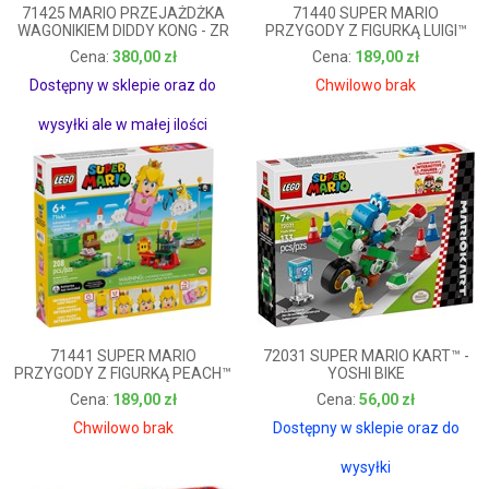
71425 MARIO PRZEJAŻDŻKA
71440 SUPER MARIO
WAGONIKIEM DIDDY KONG - ZR
PRZYGODY Z FIGURKĄ LUIGI™
380,00 zł
189,00 zł
380,00 zł
189,00 zł
Dostępny w sklepie oraz do
Chwilowo brak
wysyłki ale w małej ilości
71441 SUPER MARIO
72031 SUPER MARIO KART™ -
PRZYGODY Z FIGURKĄ PEACH™
YOSHI BIKE
189,00 zł
56,00 zł
189,00 zł
56,00 zł
Chwilowo brak
Dostępny w sklepie oraz do
wysyłki