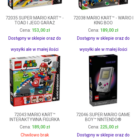
72035 SUPER MARIO KART™ -
72038 MARIO KART™ - WARIO I
TOAD I JEGO GARAŻ
KING BOO
153,00 zł
189,00 zł
153,00 zł
189,00 zł
Dostępny w sklepie oraz do
Dostępny w sklepie oraz do
wysyłki ale w małej ilości
wysyłki ale w małej ilości
72043 MARIO KART™
72046 SUPER MARIO GAME
INTERAKTYWNA FIGURKA
BOY™ NINTENDO®
LEGO® MARIO
189,00 zł
225,00 zł
189,00 zł
225,00 zł
Chwilowo brak
Dostępny w sklepie oraz do