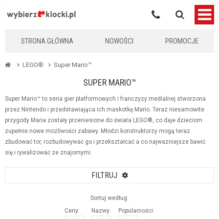
KLOCKIKOLEGO
STRONA GŁÓWNA
NOWOŚCI
PROMOCJE
LEGO®
Super Mario™
SUPER MARIO™
Super Mario™ to seria gier platformowych i franczyzy medialnej stworzona
przez Nintendo i przedstawiająca ich maskotkę Mario. Teraz niesamowite
przygody Maria zostały przeniesione do świata LEGO®, co daje dzieciom
zupełnie nowe mozliwości zabawy. Młodzi konstruktorzy mogą teraz
zbudować tor, rozbudowywać go i przekształcać a co najwazniejsze bawić
się i rywalizować ze znajomymi.
FILTRUJ
Sortuj według:
Ceny:
Nazwy:
Popularności: