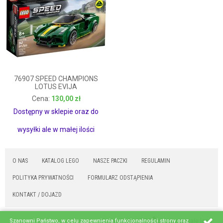
76907 SPEED CHAMPIONS
LOTUS EVIJA
130,00 zł
130,00 zł
Dostępny w sklepie oraz do
wysyłki ale w małej ilości
O NAS
KATALOG LEGO
NASZE PACZKI
REGULAMIN
POLITYKA PRYWATNOŚCI
FORMULARZ ODSTĄPIENIA
KONTAKT / DOJAZD
®
Szanowni Państwo, w celu zapewnienia funkcjonalności strony oraz
Nazwa i logo LEGO
oraz pozostałe loga