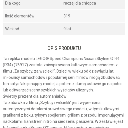
Dla kogo
raczej dla chłopca
Ilość elementów
319
Wiek od
9 lat
OPIS PRODUKTU
Ta replika modelu LEGO® Speed Champions Nissan Skyline GT-R
(R34) (76917) została zainspirowana kultowym samochodem z
filmu „Za szybcy, za wściekli”. Dzieci w wieku od dziewięciu lat,
miłośnicy samochodów i popularnej serii filmów mogą zbudować
ten satysfakcjonujący model, a potem z dumą ustawić go na półce
lub odtwarzać sceny szybkich wyścigów ulicznych.
Świetny prezent dla automaniaków
Ta zabawka z filmu „Szybcy i wściekli” jest wypełniona
autentycznymi detalami prawdziwego modelu, w tym kultowymi
grafikami z boku, tylnym spojlerem, grillem z przodu, imponującymi
nadkolami i kanistrem nitro na siedzeniu pasażera. W zestawie jest
też minifigurka Briana O'Connera, którą można umieścić na