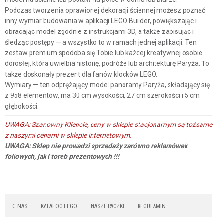
Podczas tworzenia oprawionej dekoracji ściennej możesz poznać
inny wymiar budowania w aplikacji LEGO Builder, powiększając i
obracając model zgodnie z instrukcjami 3D, a także zapisując i
śledząc postępy — a wszystko to w ramach jednej aplikacji. Ten
zestaw premium spodoba się Tobie lub każdej kreatywnej osobie
dorosłej, która uwielbia historię, podróże lub architekturę Paryża. To
także doskonały prezent dla fanów klocków LEGO.
Wymiary — ten odprężający model panoramy Paryża, składający się
z 958 elementów, ma 30 cm wysokości, 27 cm szerokości i 5 cm
głębokości.
UWAGA: Szanowny Kliencie, ceny w sklepie stacjonarnym są tożsame
z naszymi cenami w sklepie internetowym.
UWAGA: Sklep nie prowadzi sprzedaży zarówno reklamówek
foliowych, jak i toreb prezentowych !!!
O NAS
KATALOG LEGO
NASZE PACZKI
REGULAMIN