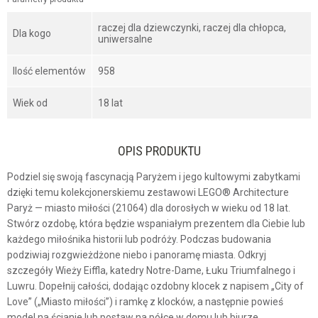
raczej dla dziewczynki, raczej dla chłopca,
Dla kogo
uniwersalne
Ilość elementów
958
Wiek od
18 lat
OPIS PRODUKTU
Podziel się swoją fascynacją Paryżem i jego kultowymi zabytkami
dzięki temu kolekcjonerskiemu zestawowi LEGO® Architecture
Paryż — miasto miłości (21064) dla dorosłych w wieku od 18 lat.
Stwórz ozdobę, która będzie wspaniałym prezentem dla Ciebie lub
każdego miłośnika historii lub podróży. Podczas budowania
podziwiaj rozgwieżdżone niebo i panoramę miasta. Odkryj
szczegóły Wieży Eiffla, katedry Notre-Dame, Łuku Triumfalnego i
Luwru. Dopełnij całości, dodając ozdobny klocek z napisem „City of
Love” („Miasto miłości”) i ramkę z klocków, a następnie powieś
model na ścianie lub postaw na półce w domu lub biurze.