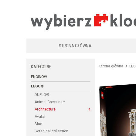
STRONA GŁÓWNA
KATEGORIE
Strona główna
LE
ENGINO®
LEGO®
DUPLO®
Animal Crossing™
Architecture
Avatar
Blue
Botanical collection