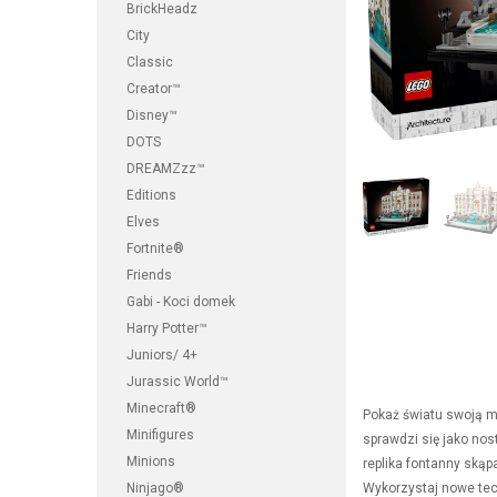
BrickHeadz
City
Classic
Creator™
Disney™
DOTS
DREAMZzz™
Editions
Elves
Fortnite®
Friends
Gabi - Koci domek
Harry Potter™
Juniors/ 4+
Jurassic World™
Minecraft®
Pokaż światu swoją mi
Minifigures
sprawdzi się jako nos
Minions
replika fontanny skąp
Ninjago®
Wykorzystaj nowe tec