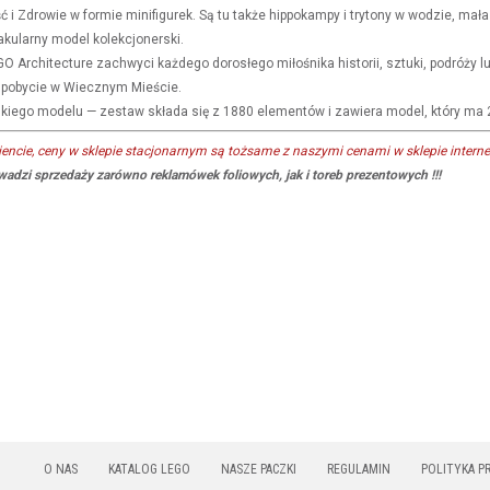
ć i Zdrowie w formie minifigurek. Są tu także hippokampy i trytony w wodzie, mał
akularny model kolekcjonerski.
GO Architecture zachwyci każdego dorosłego miłośnika historii, sztuki, podróży l
 pobycie w Wiecznym Mieście.
kiego modelu — zestaw składa się z 1880 elementów i zawiera model, który ma 
ncie, ceny w sklepie stacjonarnym są tożsame z naszymi cenami w sklepie intern
adzi sprzedaży zarówno reklamówek foliowych, jak i toreb prezentowych !!!
O NAS
KATALOG LEGO
NASZE PACZKI
REGULAMIN
POLITYKA P