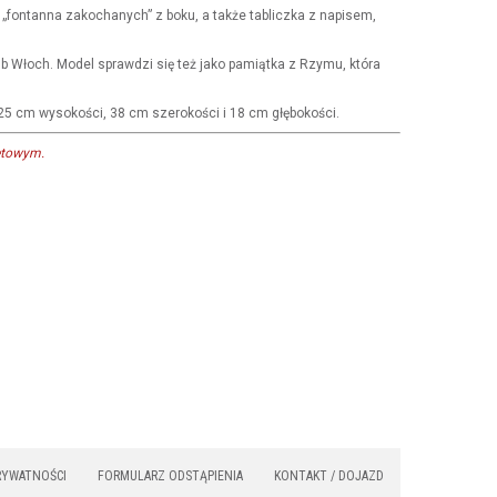
a „fontanna zakochanych” z boku, a także tabliczka z napisem,
ub Włoch. Model sprawdzi się też jako pamiątka z Rzymu, która
25 cm wysokości, 38 cm szerokości i 18 cm głębokości.
etowym.
RYWATNOŚCI
FORMULARZ ODSTĄPIENIA
KONTAKT / DOJAZD