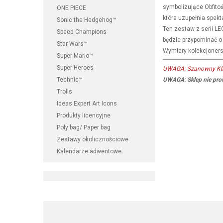
symbolizujące Obfitoś
ONE PIECE
która uzupełnia spekt
Sonic the Hedgehog™
Ten zestaw z serii LE
Speed Champions
będzie przypominać o
Star Wars™
Wymiary kolekcjoners
Super Mario™
Super Heroes
UWAGA: Szanowny Klie
Technic™
UWAGA: Sklep nie prow
Trolls
Ideas Expert Art Icons
Produkty licencyjne
Poly bag/ Paper bag
Zestawy okolicznościowe
Kalendarze adwentowe