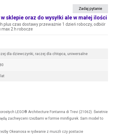
Zadaj pytanie
w sklepie oraz do wysyłki ale w małej ilości
h plus czas dostawy przeważnie 1 dzień roboczy, odbiór
u max 2 h robocze
czej dla dziewczynki, raczej dla chłopca, uniwersalne
80
lat
dorosłych LEGO® Architecture Fontanna di Trevi (21062). Świetnie
rzy będą zachwyceni rzeźbami w formie minifigurek. Sam model to
rzeźby Okeanosa w rydwanie z muszli czy postacie