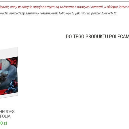
ncie, ceny w sklepie stacjonarnym są tożsame z naszymi cenami w sklepie intern
adzi sprzedaży zarówno reklamówek foliowych, jak i toreb prezentowych !!!
DO TEGO PRODUKTU POLECA
 HEROES
 FOLIA
0 zł