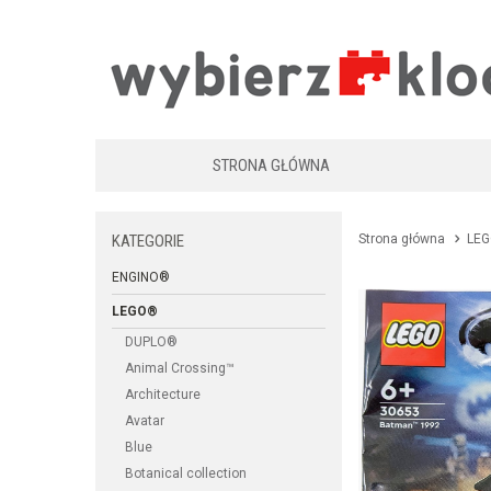
STRONA GŁÓWNA
KATEGORIE
Strona główna
LE
ENGINO®
LEGO®
DUPLO®
Animal Crossing™
Architecture
Avatar
Blue
Botanical collection