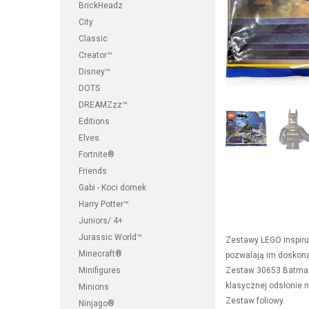
BrickHeadz
City
Classic
Creator™
Disney™
DOTS
DREAMZzz™
Editions
Elves
Fortnite®
Friends
Gabi - Koci domek
Harry Potter™
Juniors/ 4+
Jurassic World™
Zestawy LEGO inspiru
Minecraft®
pozwalają im doskonal
Minifigures
Zestaw 30653 Batman 
klasycznej odsłonie n
Minions
Zestaw foliowy.
Ninjago®