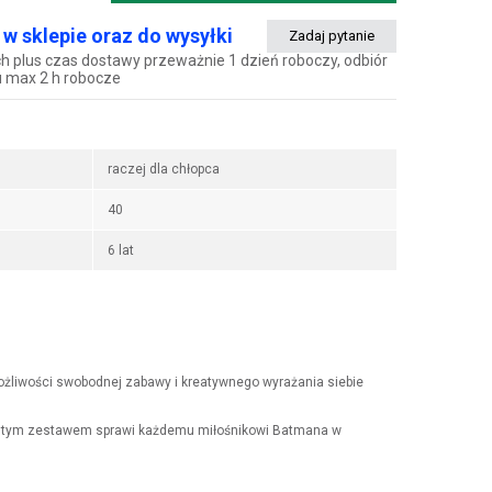
w sklepie oraz do wysyłki
Zadaj pytanie
h plus czas dostawy przeważnie 1 dzień roboczy, odbiór
u max 2 h robocze
raczej dla chłopca
40
6 lat
ożliwości swobodnej zabawy i kreatywnego wyrażania siebie
wa tym zestawem sprawi każdemu miłośnikowi Batmana w