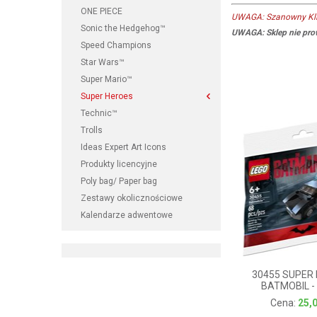
ONE PIECE
UWAGA: Szanowny Klie
Sonic the Hedgehog™
UWAGA: Sklep nie prow
Speed Champions
Star Wars™
Super Mario™
Super Heroes
Technic™
Trolls
Ideas Expert Art Icons
Produkty licencyjne
Poly bag/ Paper bag
Zestawy okolicznościowe
Kalendarze adwentowe
30455 SUPER
BATMOBIL -
25,00 zł
25,0