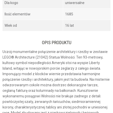
Dla kogo
uniwersalne
Ilość elementów
1685
Wiek od
16 lat
OPIS PRODUKTU
Uczcij monumentalne połączenie architektury i rzeźby w zestawie
LEGO® Architecture (21042) Statua Wolności. Ten 93-metrowy,
kultowy symbol niepodległości Ameryki stoi na wyspie Liberty
Island, witając w nowojorskim porcie żeglarzy z całego świata.
Imponujący model z klocków wiernie przedstawia harmonijne
połączenie rzeźby i architektury, jakim jest ta budowla. Na misternie
odwzorowanym cokole można dostrzec dekoracyjne tarcze,
ceglaną fakturę oraz kolumnady na balkonach. Kunsztownie
wykonanemu posągowi Wolności nie brakuje żadnego z detali:
powłóczystej szaty, zerwanych łańcuchów, siedmioramiennej
korony, charakterystycznej tablicy ani złotej pochodni w uniesionej
ręce. Model zbudowany jest z piaskowozielonych i beżowych