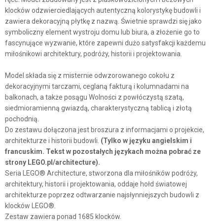
klocków odzwierciedlających autentyczną kolorystykę budowli i
zawiera dekoracyjną płytkę z nazwą. Świetnie sprawdzi się jako
symboliczny element wystroju domu lub biura, a złożenie go to
fascynujące wyzwanie, które zapewni dużo satysfakcji każdemu
miłośnikowi architektury, podróży, historii i projektowania.
Model składa się z misternie odwzorowanego cokołu z
dekoracyjnymi tarczami, ceglaną fakturą i kolumnadami na
balkonach, a także posągu Wolności z powłóczystą szatą,
siedmioramienną gwiazdą, charakterystyczną tablicą i złotą
pochodnią.
Do zestawu dołączona jest broszura z informacjami o projekcie,
architekturze i historii budowli.
(Tylko w języku angielskim i
francuskim. Tekst w pozostałych językach można pobrać ze
strony LEGO.pl/architecture).
Seria LEGO® Architecture, stworzona dla miłośników podróży,
architektury, historii i projektowania, oddaje hołd światowej
architekturze poprzez odtwarzanie najsłynniejszych budowli z
klocków LEGO®.
Zestaw zawiera ponad 1685 klocków.